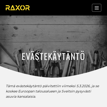
Siirry
sisältöön
EVÄSTEKÄYTÄNTÖ
Tämä evästekäytäntö päivitettiin viimeksi 5.3.2026, ja se
koskee Euroopan talousalueen ja Sveitsin pysyvästi
asuvia kansalaisia.