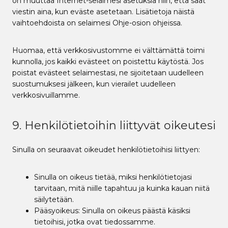
on muuttaa Internet-selaimesi asetuksia niin, että saat
t
viestin aina, kun eväste asetetaan. Lisätietoja näistä
i
vaihtoehdoista on selaimesi Ohje-osion ohjeissa.
Huomaa, että verkkosivustomme ei välttämättä toimi
kunnolla, jos kaikki evästeet on poistettu käytöstä. Jos
poistat evästeet selaimestasi, ne sijoitetaan uudelleen
suostumuksesi jälkeen, kun vierailet uudelleen
verkkosivuillamme.
9. Henkilötietoihin liittyvät oikeutesi
Sinulla on seuraavat oikeudet henkilötietoihisi liittyen:
Sinulla on oikeus tietää, miksi henkilötietojasi
tarvitaan, mitä niille tapahtuu ja kuinka kauan niitä
säilytetään.
Pääsyoikeus: Sinulla on oikeus päästä käsiksi
tietoihisi, jotka ovat tiedossamme.