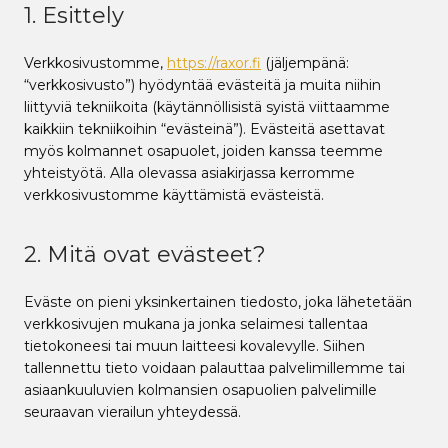
1. Esittely
Verkkosivustomme,
https://raxor.fi
(jäljempänä:
“verkkosivusto”) hyödyntää evästeitä ja muita niihin
liittyviä tekniikoita (käytännöllisistä syistä viittaamme
kaikkiin tekniikoihin “evästeinä”). Evästeitä asettavat
myös kolmannet osapuolet, joiden kanssa teemme
yhteistyötä. Alla olevassa asiakirjassa kerromme
verkkosivustomme käyttämistä evästeistä.
2. Mitä ovat evästeet?
Eväste on pieni yksinkertainen tiedosto, joka lähetetään
verkkosivujen mukana ja jonka selaimesi tallentaa
tietokoneesi tai muun laitteesi kovalevylle. Siihen
tallennettu tieto voidaan palauttaa palvelimillemme tai
asiaankuuluvien kolmansien osapuolien palvelimille
seuraavan vierailun yhteydessä.