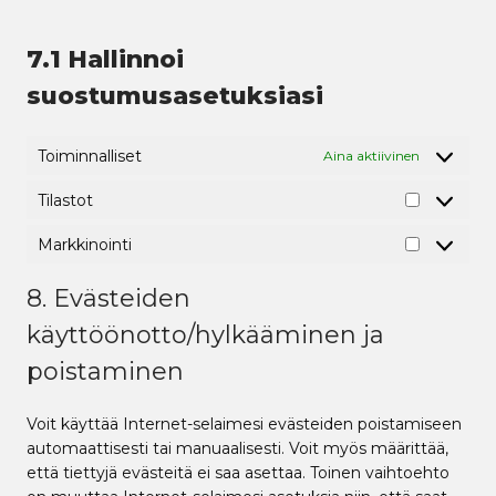
c
u
-
z
l
i
e
c
e
b
m
y
c
t
t
b
e
a
7.1 Hallinnoi
t
e
a
i
o
p
i
suostumusasetuksiasi
s
w
v
o
s
c
e
k
e
k
s
k
-
Toiminnalliset
Aina aktiivinen
a
c
l
a
Tilastot
T
a
m
i
i
p
Markkinointi
M
l
s
a
a
a
t
i
8. Evästeiden
r
s
a
g
k
käyttöönotto/hylkääminen ja
t
n
k
o
poistaminen
i
t
n
Voit käyttää Internet-selaimesi evästeiden poistamiseen
o
automaattisesti tai manuaalisesti. Voit myös määrittää,
i
että tiettyjä evästeitä ei saa asettaa. Toinen vaihtoehto
n