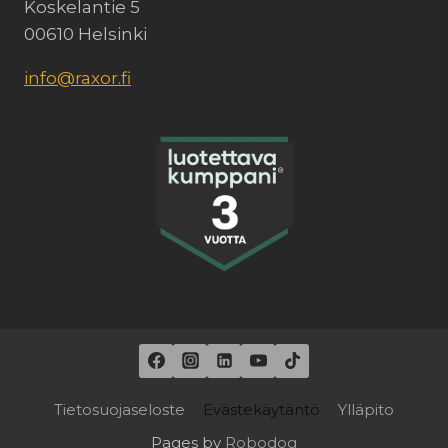
Koskelantie 5
00610 Helsinki
info@raxor.fi
Tietosuojaseloste
Evästekäytäntö
Ylläpito
Pages by
Robodog