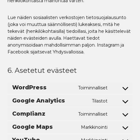
henkilökohtaista mainontaa varten.
Lue näiden sosiaalisten verkostojen tietosuojalausunto
(joka voi muuttua säännöllisesti) lukeaksesi, mitä he
tekevät (henkilökohtaisilla) tiedoillasi, joita he käsittelevät
näiden evästeiden avulla. Haettavat tiedot
anonymisoidaan mahdollisimman paljon. Instagram ja
Facebook sijaitsevat Yhdysvalloissa.
6. Asetetut evästeet
WordPress
Toiminnalliset
C
o
Google Analytics
Tilastot
C
n
o
s
Complianz
Toiminnalliset
C
n
e
o
s
n
Google Maps
Markkinointi
C
n
e
t
o
s
n
t